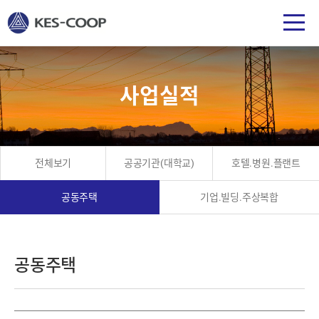
사업실적
전체보기
공공기관(대학교)
호텔.병원.플랜트
공동주택
기업.빌딩.주상복합
공동주택