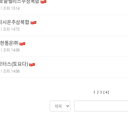
당 로얄팰리스주상복합
|
9
조회 1514
초리시온주상복합
|
1
조회 1472
 대한통운㈜
|
1
조회 1438
모터스(토요다)
|
1
조회 1438
1
2
3
[ 4 ]