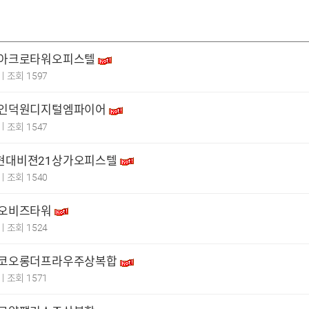
촌 아크로타워오피스텔
|
1
조회 1597
양 인덕원디지털엠파이어
|
1
조회 1547
곡현대비젼21상가오피스텔
|
9
조회 1540
 오비즈타워
|
1
조회 1524
당 코오롱더프라우주상복합
|
1
조회 1571