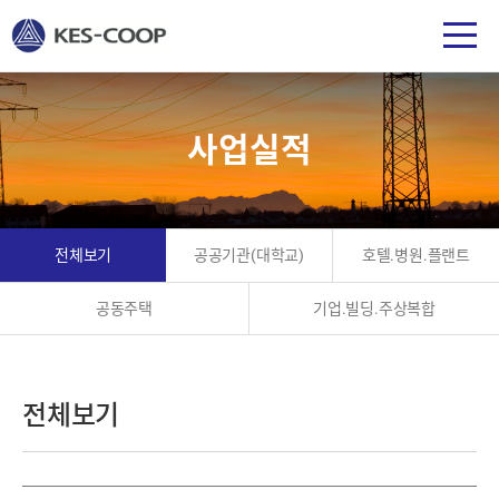
사업실적
전체보기
공공기관(대학교)
호텔.병원.플랜트
공동주택
기업.빌딩.주상복합
전체보기