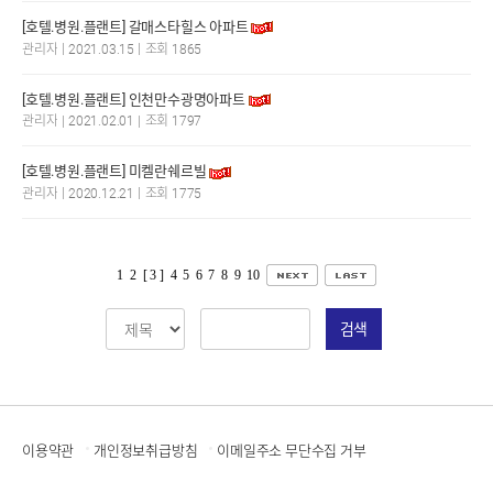
[호텔.병원.플랜트] 갈매스타힐스 아파트
|
|
관리자
2021.03.15
조회 1865
[호텔.병원.플랜트] 인천만수광명아파트
|
|
관리자
2021.02.01
조회 1797
[호텔.병원.플랜트] 미켈란쉐르빌
|
|
관리자
2020.12.21
조회 1775
1
2
[ 3 ]
4
5
6
7
8
9
10
검색
이용약관
개인정보취급방침
이메일주소 무단수집 거부